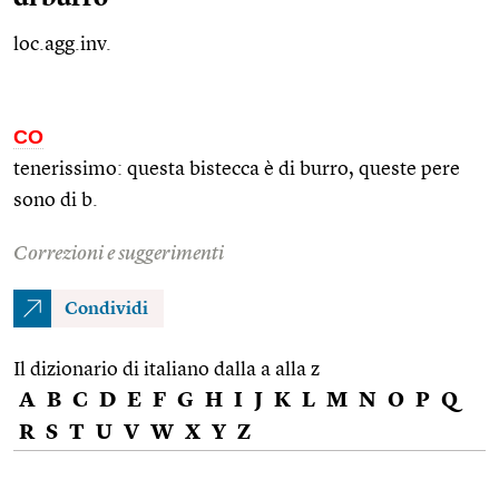
loc.agg.inv.
CO
tenerissimo: questa bistecca è di burro, queste pere
sono di b.
Correzioni e suggerimenti
Condividi
Il dizionario di italiano dalla a alla z
A
B
C
D
E
F
G
H
I
J
K
L
M
N
O
P
Q
R
S
T
U
V
W
X
Y
Z