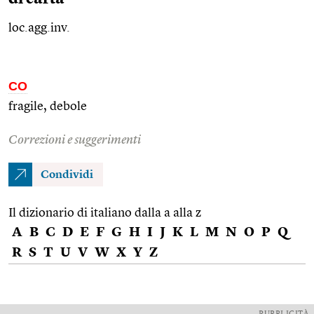
loc.agg.inv.
CO
fragile, debole
Correzioni e suggerimenti
Condividi
Il dizionario di italiano dalla a alla z
A
B
C
D
E
F
G
H
I
J
K
L
M
N
O
P
Q
R
S
T
U
V
W
X
Y
Z