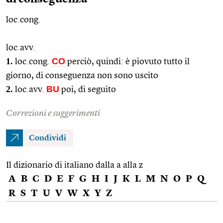
loc.cong.
loc.avv.
1.
CO
loc.cong.
perciò, quindi: è piovuto tutto il
giorno, di conseguenza non sono uscito
2.
BU
loc.avv.
poi, di seguito
Correzioni e suggerimenti
Condividi
Il dizionario di italiano dalla a alla z
A
B
C
D
E
F
G
H
I
J
K
L
M
N
O
P
Q
R
S
T
U
V
W
X
Y
Z