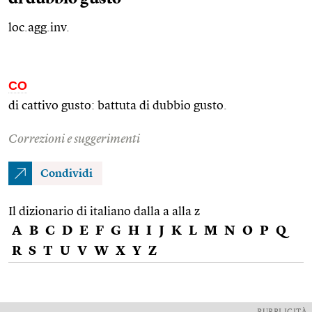
loc.agg.inv.
CO
di cattivo gusto: battuta di dubbio gusto.
Correzioni e suggerimenti
Condividi
Il dizionario di italiano dalla a alla z
A
B
C
D
E
F
G
H
I
J
K
L
M
N
O
P
Q
R
S
T
U
V
W
X
Y
Z