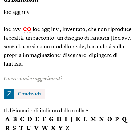
loc.agg.inv.
CO
loc.avv.
loc.agg.
inv., inventato, che non riproduce
la realtà: un racconto, un disegno di fantasia
|
loc.avv.
,
senza basarsi su un modello reale, basandosi sulla
propria immaginazione: disegnare, dipingere di
fantasia
Correzioni e suggerimenti
Condividi
Il dizionario di italiano dalla a alla z
A
B
C
D
E
F
G
H
I
J
K
L
M
N
O
P
Q
R
S
T
U
V
W
X
Y
Z