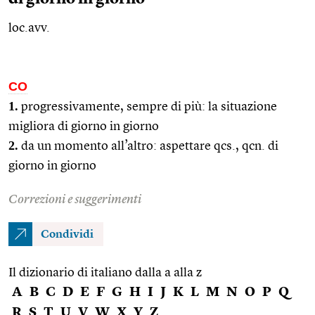
loc.avv.
CO
1.
progressivamente, sempre di più: la situazione
migliora di giorno in giorno
2.
da un momento all’altro: aspettare
qcs.
,
qcn.
di
giorno in giorno
Correzioni e suggerimenti
Condividi
Il dizionario di italiano dalla a alla z
A
B
C
D
E
F
G
H
I
J
K
L
M
N
O
P
Q
R
S
T
U
V
W
X
Y
Z