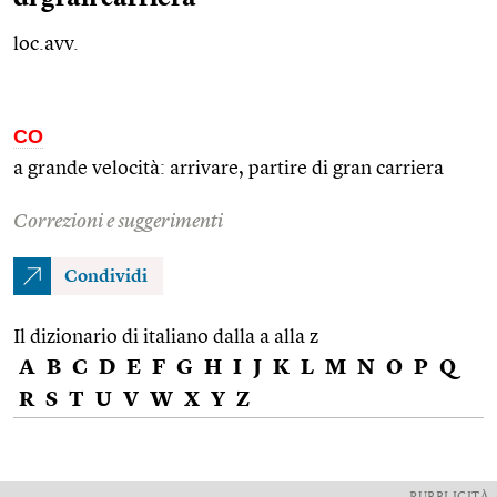
loc.avv.
CO
a grande velocità: arrivare, partire di gran carriera
Correzioni e suggerimenti
Condividi
Il dizionario di italiano dalla a alla z
A
B
C
D
E
F
G
H
I
J
K
L
M
N
O
P
Q
R
S
T
U
V
W
X
Y
Z