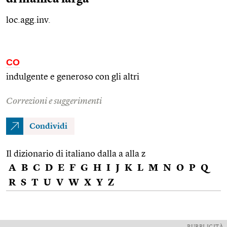
loc.agg.inv.
CO
indulgente e generoso con gli altri
Correzioni e suggerimenti
Condividi
Il dizionario di italiano dalla a alla z
A
B
C
D
E
F
G
H
I
J
K
L
M
N
O
P
Q
R
S
T
U
V
W
X
Y
Z