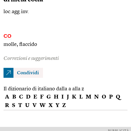
loc.agg.inv.
CO
molle, flaccido
Correzioni e suggerimenti
Condividi
Il dizionario di italiano dalla a alla z
A
B
C
D
E
F
G
H
I
J
K
L
M
N
O
P
Q
R
S
T
U
V
W
X
Y
Z