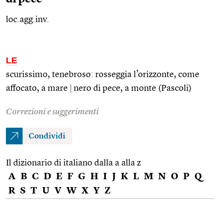
loc.agg.inv.
LE
scurissimo, tenebroso: rosseggia l’orizzonte, come
affocato, a mare
|
nero di pece, a monte (Pascoli)
Correzioni e suggerimenti
Condividi
Il dizionario di italiano dalla a alla z
A
B
C
D
E
F
G
H
I
J
K
L
M
N
O
P
Q
R
S
T
U
V
W
X
Y
Z