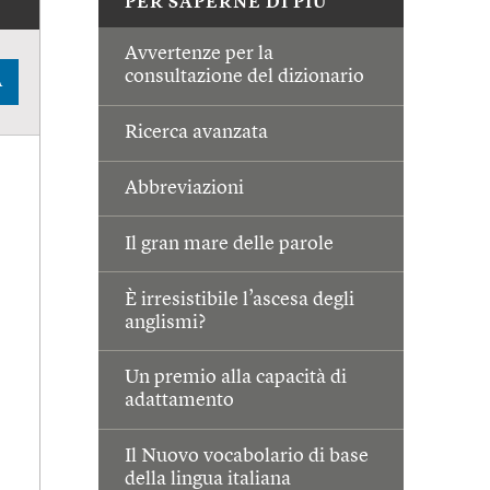
PER SAPERNE DI PIÙ
Avvertenze per la
consultazione del dizionario
A
Ricerca avanzata
Abbreviazioni
Il gran mare delle parole
È irresistibile l’ascesa degli
anglismi?
Un premio alla capacità di
adattamento
Il Nuovo vocabolario di base
della lingua italiana