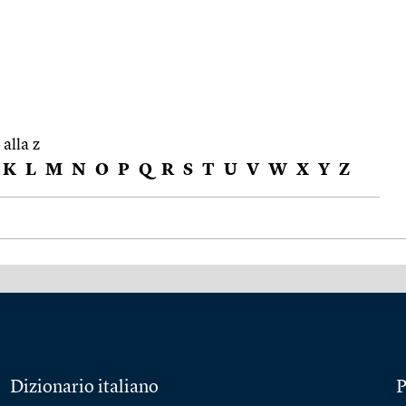
 alla z
K
L
M
N
O
P
Q
R
S
T
U
V
W
X
Y
Z
Dizionario italiano
P