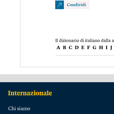
Condividi
Il dizionario di italiano dalla a
A
B
C
D
E
F
G
H
I
J
Chi siamo