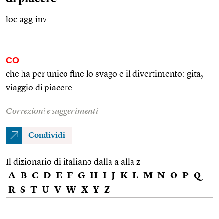
loc.agg.inv.
CO
che ha per unico fine lo svago e il divertimento: gita,
viaggio di piacere
Correzioni e suggerimenti
Condividi
Il dizionario di italiano dalla a alla z
A
B
C
D
E
F
G
H
I
J
K
L
M
N
O
P
Q
R
S
T
U
V
W
X
Y
Z