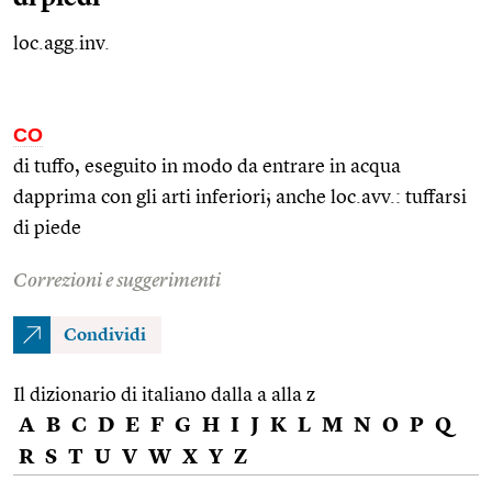
loc.agg.inv.
CO
di tuffo, eseguito in modo da entrare in acqua
dapprima con gli arti inferiori; anche
loc.avv.
: tuffarsi
di piede
Correzioni e suggerimenti
Condividi
Il dizionario di italiano dalla a alla z
A
B
C
D
E
F
G
H
I
J
K
L
M
N
O
P
Q
R
S
T
U
V
W
X
Y
Z