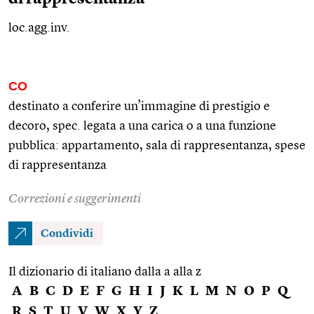
loc.agg.inv.
CO
destinato a conferire un’immagine di prestigio e
decoro,
spec.
legata a una carica o a una funzione
pubblica: appartamento, sala di rappresentanza, spese
di rappresentanza
Correzioni e suggerimenti
Condividi
Il dizionario di italiano dalla a alla z
A
B
C
D
E
F
G
H
I
J
K
L
M
N
O
P
Q
R
S
T
U
V
W
X
Y
Z