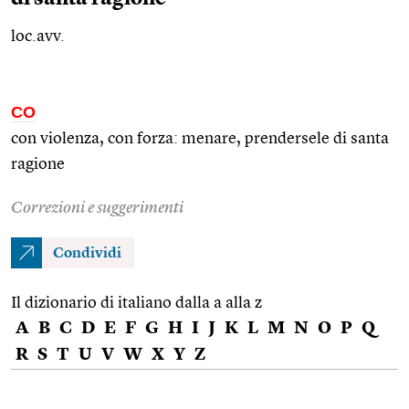
loc.avv.
CO
con violenza, con forza: menare, prendersele di santa
ragione
Correzioni e suggerimenti
Condividi
Il dizionario di italiano dalla a alla z
A
B
C
D
E
F
G
H
I
J
K
L
M
N
O
P
Q
R
S
T
U
V
W
X
Y
Z