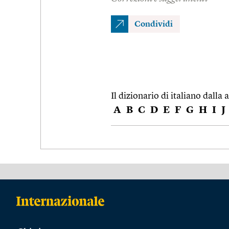
Condividi
Il dizionario di italiano dalla a
A
B
C
D
E
F
G
H
I
J