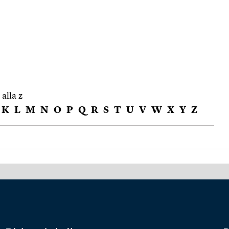
 alla z
K
L
M
N
O
P
Q
R
S
T
U
V
W
X
Y
Z