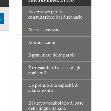
PER SAPERNE DI PIÙ
Avvertenze per la
consultazione del dizionario
A
Ricerca avanzata
Abbreviazioni
Il gran mare delle parole
È irresistibile l’ascesa degli
anglismi?
Un premio alla capacità di
adattamento
Il Nuovo vocabolario di base
della lingua italiana