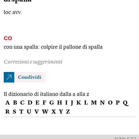
loc.avv.
CO
con una spalla: colpire il pallone di spalla
Correzioni e suggerimenti
Condividi
Il dizionario di italiano dalla a alla z
A
B
C
D
E
F
G
H
I
J
K
L
M
N
O
P
Q
R
S
T
U
V
W
X
Y
Z