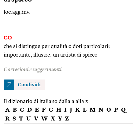
loc.agg.inv.
CO
che si distingue per qualità o doti particolari;
importante, illustre: un artista di spicco
Correzioni e suggerimenti
Condividi
Il dizionario di italiano dalla a alla z
A
B
C
D
E
F
G
H
I
J
K
L
M
N
O
P
Q
R
S
T
U
V
W
X
Y
Z