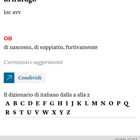
loc.avv.
OB
di nascosto, di soppiatto, furtivamente.
Correzioni e suggerimenti
Condividi
Il dizionario di italiano dalla a alla z
A
B
C
D
E
F
G
H
I
J
K
L
M
N
O
P
Q
R
S
T
U
V
W
X
Y
Z