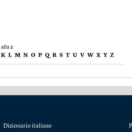
 alla z
K
L
M
N
O
P
Q
R
S
T
U
V
W
X
Y
Z
Dizionario italiano
P