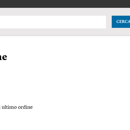
CERC
ne
i ultimo ordine