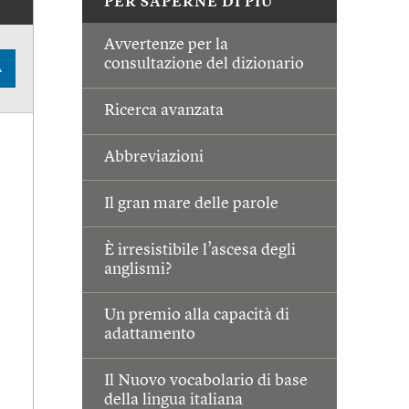
PER SAPERNE DI PIÙ
Avvertenze per la
consultazione del dizionario
A
Ricerca avanzata
Abbreviazioni
Il gran mare delle parole
È irresistibile l’ascesa degli
anglismi?
Un premio alla capacità di
adattamento
Il Nuovo vocabolario di base
della lingua italiana