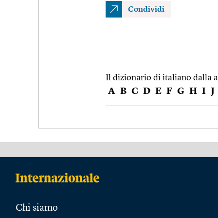
Condividi
Il dizionario di italiano dalla a
A
B
C
D
E
F
G
H
I
J
Chi siamo