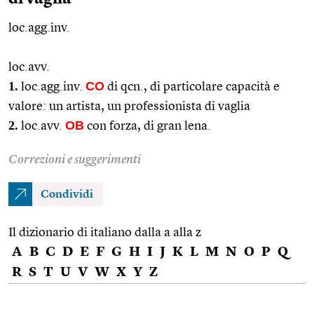
loc.agg.inv.
loc.avv.
1.
CO
loc.agg.
inv.
di
qcn.
, di particolare capacità e
valore: un artista, un professionista di vaglia
2.
OB
loc.avv.
con forza, di gran lena.
Correzioni e suggerimenti
Condividi
Il dizionario di italiano dalla a alla z
A
B
C
D
E
F
G
H
I
J
K
L
M
N
O
P
Q
R
S
T
U
V
W
X
Y
Z