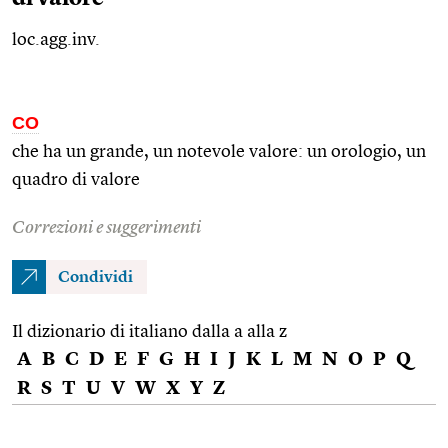
loc.agg.inv.
CO
che ha un grande, un notevole valore: un orologio, un
quadro di valore
Correzioni e suggerimenti
Condividi
Il dizionario di italiano dalla a alla z
A
B
C
D
E
F
G
H
I
J
K
L
M
N
O
P
Q
R
S
T
U
V
W
X
Y
Z