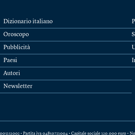
Dizionario italiano
P
Oroscopo
S
Pubblicità
U
Paesi
I
Autori
Newsletter
e 04003131002 • Partita iva 04850721004 • Capitale sociale 120.000 euro •
No