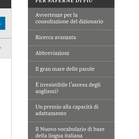
PER SAPERNE DI PIÙ
Avvertenze per la
consultazione del dizionario
A
Ricerca avanzata
Abbreviazioni
Il gran mare delle parole
È irresistibile l’ascesa degli
anglismi?
Un premio alla capacità di
adattamento
Il Nuovo vocabolario di base
della lingua italiana