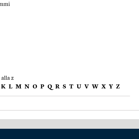
ammi
 alla z
K
L
M
N
O
P
Q
R
S
T
U
V
W
X
Y
Z