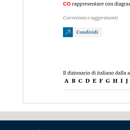
CO
rappresentare con diagr
Correzioni e suggerimenti
Condividi
Il dizionario di italiano dalla a
A
B
C
D
E
F
G
H
I
J