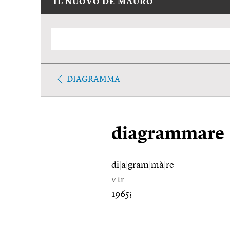
IL NUOVO DE MAURO
DIAGRAMMA
diagrammare
di
|
a
|
gram
|
mà
|
re
v.tr.
1965;