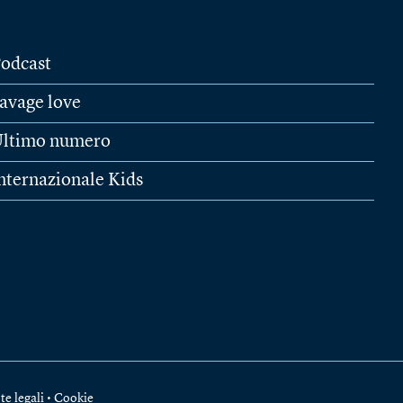
odcast
avage love
ltimo numero
nternazionale Kids
te legali
•
Cookie