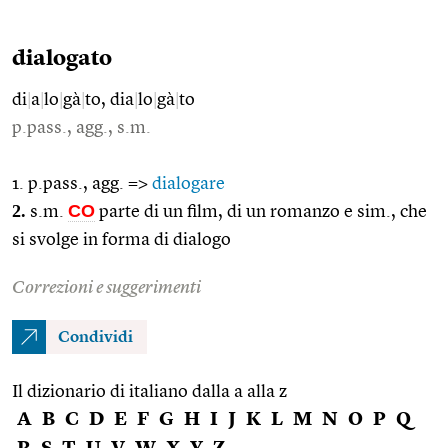
dialogato
di
|
a
|
lo
|
gà
|
to, dia
|
lo
|
gà
|
to
p.pass., agg., s.m.
1. p.pass., agg. =>
dialogare
2.
CO
s.m.
parte di un film, di un romanzo e sim., che
si svolge in forma di dialogo
Correzioni e suggerimenti
Condividi
Il dizionario di italiano dalla a alla z
A
B
C
D
E
F
G
H
I
J
K
L
M
N
O
P
Q