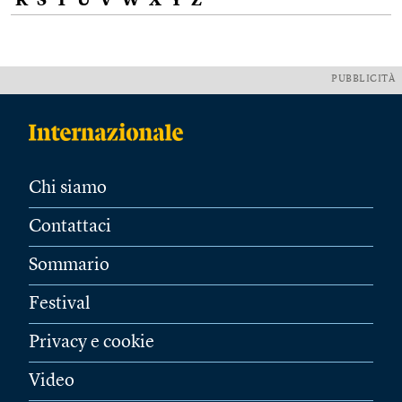
R
S
T
U
V
W
X
Y
Z
PUBBLICITÀ
Chi siamo
Contattaci
Sommario
Festival
Privacy e cookie
Video