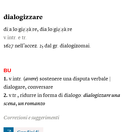
dialogizzare
di
|
a
|
lo
|
giẓ
|
ẓà
|
re, dia
|
lo
|
giẓ
|
ẓà
|
re
v.intr. e tr.
1627 nell'accez. 2; dal gr. dialogízomai.
BU
1.
v.intr. (
avere
) sostenere una disputa verbale
|
dialogare, conversare
2.
v.tr., ridurre in forma di dialogo:
dialogizzare una
scena
,
un romanzo
Correzioni e suggerimenti