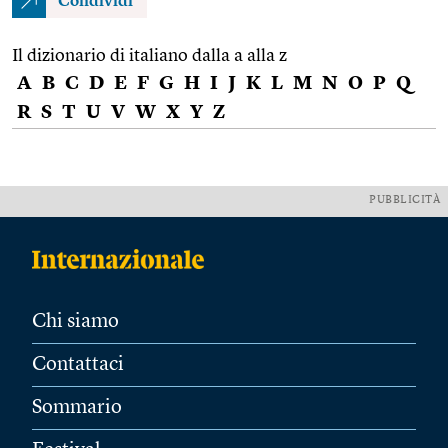
Condividi
Il dizionario di italiano dalla a alla z
A
B
C
D
E
F
G
H
I
J
K
L
M
N
O
P
Q
R
S
T
U
V
W
X
Y
Z
PUBBLICITÀ
Chi siamo
Contattaci
Sommario