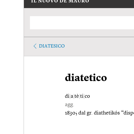
IL NUOVO DE MAURO
DIATESICO
diatetico
di
|
a
|
tè
|
ti
|
co
agg.
1830; dal gr. diathetikós “disp