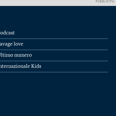
PUBBLICITÀ
odcast
avage love
ltimo numero
nternazionale Kids