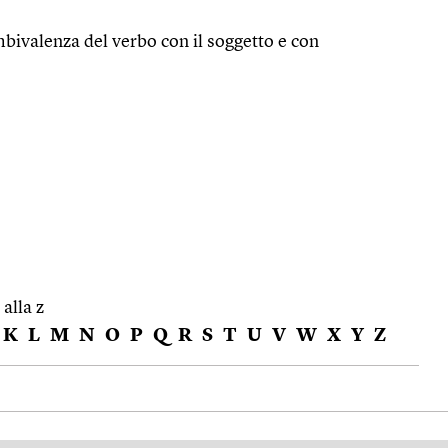
ivalenza del verbo con il soggetto e con
 alla z
K
L
M
N
O
P
Q
R
S
T
U
V
W
X
Y
Z