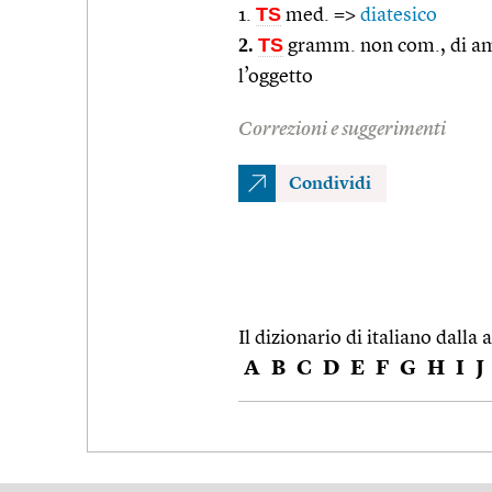
TS
1.
med. =>
diatesico
2.
TS
gramm. non com., di amb
l’oggetto
Correzioni e suggerimenti
Condividi
Il dizionario di italiano dalla a
A
B
C
D
E
F
G
H
I
J