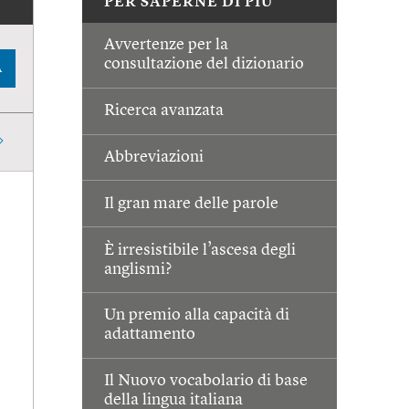
PER SAPERNE DI PIÙ
Avvertenze per la
consultazione del dizionario
A
Ricerca avanzata
Abbreviazioni
Il gran mare delle parole
È irresistibile l’ascesa degli
anglismi?
Un premio alla capacità di
adattamento
Il Nuovo vocabolario di base
della lingua italiana