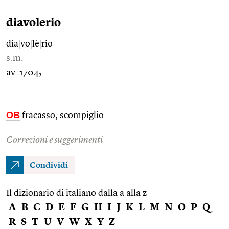
diavolerio
dia
|
vo
|
lè
|
rio
s.m.
av. 1704;
OB
fracasso, scompiglio
Correzioni e suggerimenti
Condividi
Il dizionario di italiano dalla a alla z
A
B
C
D
E
F
G
H
I
J
K
L
M
N
O
P
Q
R
S
T
U
V
W
X
Y
Z