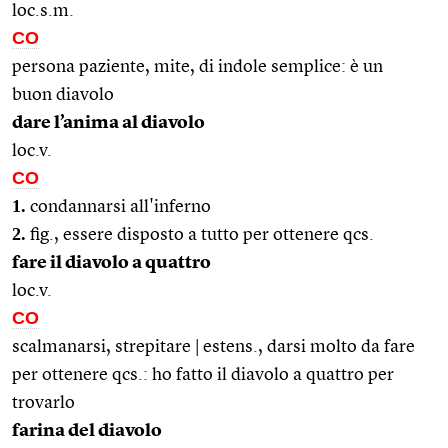
loc.s.m.
CO
persona paziente, mite, di indole semplice: è un
buon diavolo
dare l’anima al diavolo
loc.v.
CO
1.
condannarsi all'inferno
2.
fig., essere disposto a tutto per ottenere qcs.
fare il diavolo a quattro
loc.v.
CO
scalmanarsi, strepitare | estens., darsi molto da fare
per ottenere qcs.: ho fatto il diavolo a quattro per
trovarlo
farina del diavolo