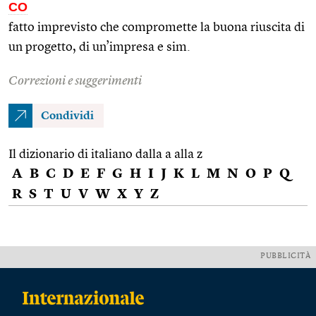
CO
fatto imprevisto che compromette la buona riuscita di
un progetto, di un’impresa e sim.
Correzioni e suggerimenti
Condividi
Il dizionario di italiano dalla a alla z
A
B
C
D
E
F
G
H
I
J
K
L
M
N
O
P
Q
R
S
T
U
V
W
X
Y
Z
PUBBLICITÀ