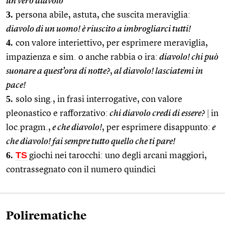
un vero diavolo
3.
persona abile, astuta, che suscita meraviglia:
diavolo di un uomo! è riuscito a imbrogliarci tutti!
4.
con valore interiettivo, per esprimere meraviglia,
impazienza e sim. o anche rabbia o ira:
diavolo! chi può
suonare a quest’ora di notte?
,
al diavolo! lasciatemi in
pace!
5.
solo sing., in frasi interrogative, con valore
pleonastico e rafforzativo:
chi diavolo credi di essere?
|
in
loc.pragm.,
e che diavolo!
, per esprimere disappunto:
e
che diavolo! fai sempre tutto quello che ti pare!
6.
TS
giochi nei tarocchi: uno degli arcani maggiori,
contrassegnato con il numero quindici
Polirematiche