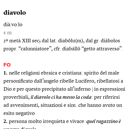
diavolo
dià
|
vo
|
lo
s.m.
2ª metà XIII sec; dal lat. diabŏlu(m), dal gr. diábolos
propr. “calunniatore”, cfr. diabállō “getto attraverso”.
FO
1.
nelle religioni ebraica e cristiana: spirito del male
personificato dall’angelo ribelle Lucifero, ribellatosi a
Dio e per questo precipitato all’inferno
|
in espressioni
proverbiali,
il diavolo ci ha messo la coda
: per riferirsi
ad avvenimenti, situazioni e sim. che hanno avuto un
esito negativo
2.
persona molto irrequieta e vivace:
quel ragazzino è