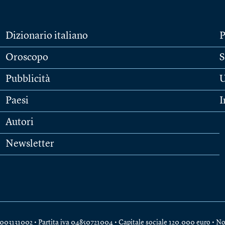
Dizionario italiano
P
Oroscopo
S
Pubblicità
U
Paesi
I
Autori
Newsletter
e 04003131002 • Partita iva 04850721004 • Capitale sociale 120.000 euro •
No