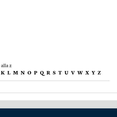
 alla z
K
L
M
N
O
P
Q
R
S
T
U
V
W
X
Y
Z