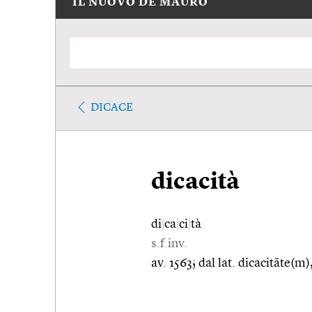
IL NUOVO DE MAURO
DICACE
dicacità
di
|
ca
|
ci
|
tà
s.f.inv.
av. 1563; dal lat. dicacitāte(m)