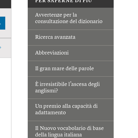
PER SAPERNE DI PIÙ
Avvertenze per la
consultazione del dizionario
A
Ricerca avanzata
Abbreviazioni
Il gran mare delle parole
È irresistibile l’ascesa degli
anglismi?
Un premio alla capacità di
adattamento
Il Nuovo vocabolario di base
della lingua italiana