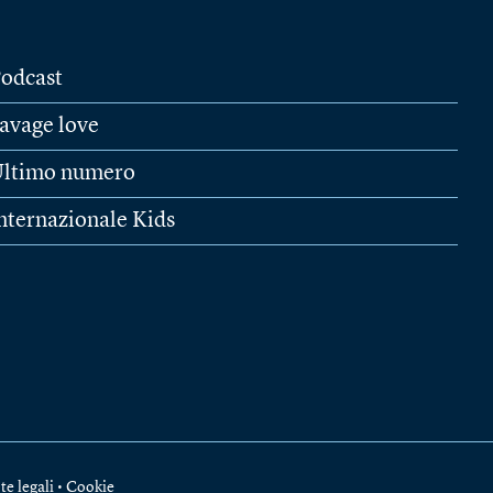
odcast
avage love
ltimo numero
nternazionale Kids
te legali
•
Cookie