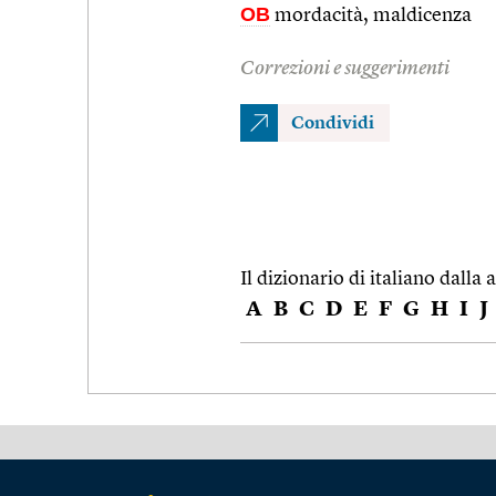
OB
mordacità, maldicenza
Correzioni e suggerimenti
Condividi
Il dizionario di italiano dalla a
A
B
C
D
E
F
G
H
I
J