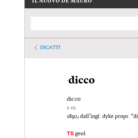
IL NUOVO DE MAURO
DICATTI
dicco
1
dìc
|
co
s.m.
1892; dall’ingl. dyke propr. “d
TS
geol.