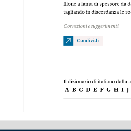
filone a lama di spessore da d
tagliando in discordanza le ro
Correzioni e suggerimenti
Condividi
Il dizionario di italiano dalla a
A
B
C
D
E
F
G
H
I
J