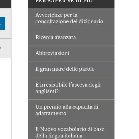
PER SAPERNE DI PIÙ
Avvertenze per la
consultazione del dizionario
A
Ricerca avanzata
Abbreviazioni
Il gran mare delle parole
È irresistibile l’ascesa degli
anglismi?
Un premio alla capacità di
adattamento
Il Nuovo vocabolario di base
della lingua italiana