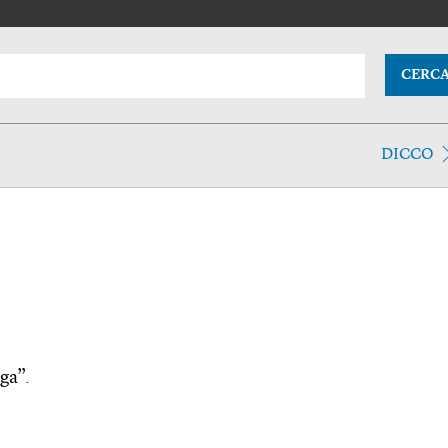
CERC
DICCO
iga”.