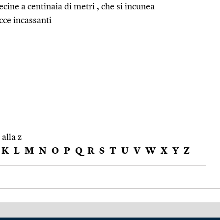
ecine a centinaia di metri , che si incunea
cce incassanti
 alla z
K
L
M
N
O
P
Q
R
S
T
U
V
W
X
Y
Z