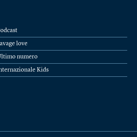
odcast
avage love
ltimo numero
nternazionale Kids