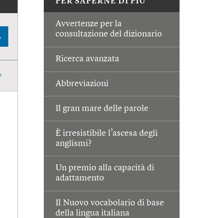
PER SAPERNE DI PIÙ
Avvertenze per la
consultazione del dizionario
A
Ricerca avanzata
Abbreviazioni
Il gran mare delle parole
È irresistibile l’ascesa degli
anglismi?
Un premio alla capacità di
adattamento
Il Nuovo vocabolario di base
della lingua italiana