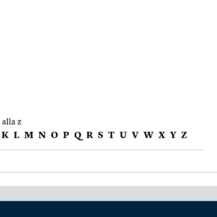
 alla z
K
L
M
N
O
P
Q
R
S
T
U
V
W
X
Y
Z