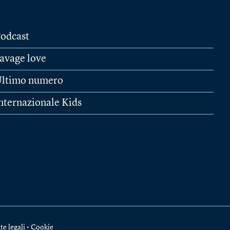
odcast
avage love
ltimo numero
nternazionale Kids
te legali
•
Cookie