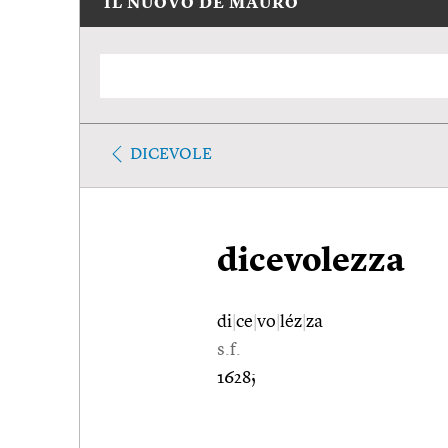
IL NUOVO DE MAURO
DICEVOLE
dicevolezza
di
|
ce
|
vo
|
léz
|
za
s.f.
1628;