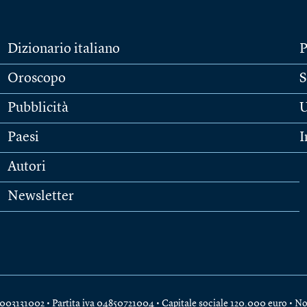
Dizionario italiano
P
Oroscopo
S
Pubblicità
U
Paesi
I
Autori
Newsletter
e 04003131002 • Partita iva 04850721004 • Capitale sociale 120.000 euro •
No