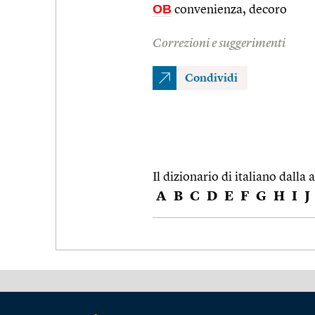
OB
convenienza, decoro
Correzioni e suggerimenti
Condividi
Il dizionario di italiano dalla a
A
B
C
D
E
F
G
H
I
J