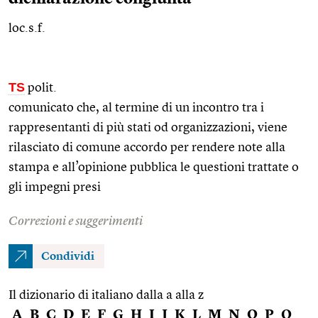
loc.s.f.
TS
polit.
comunicato che, al termine di un incontro tra i
rappresentanti di più stati od organizzazioni, viene
rilasciato di comune accordo per rendere note alla
stampa e all’opinione pubblica le questioni trattate o
gli impegni presi
Correzioni e suggerimenti
Condividi
Il dizionario di italiano dalla a alla z
A
B
C
D
E
F
G
H
I
J
K
L
M
N
O
P
Q