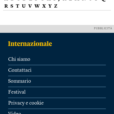
R
S
T
U
V
W
X
Y
Z
PUBBLICITÀ
Chi siamo
Contattaci
Sommario
Festival
Privacy e cookie