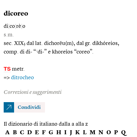
dicoreo
di
|
co
|
rè
|
o
s.m.
sec. XIX; dal lat. dichorēu(m), dal gr. dikhóreios,
2
comp. di di- “
di-” e khoreîos “coreo”.
TS
metr.
=>
ditrocheo
Correzioni e suggerimenti
Condividi
Il dizionario di italiano dalla a alla z
A
B
C
D
E
F
G
H
I
J
K
L
M
N
O
P
Q