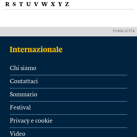
R
S
T
U
V
W
X
Y
Z
PUBBLICITÀ
Chi siamo
Contattaci
Sommario
Festival
Privacy e cookie
Video