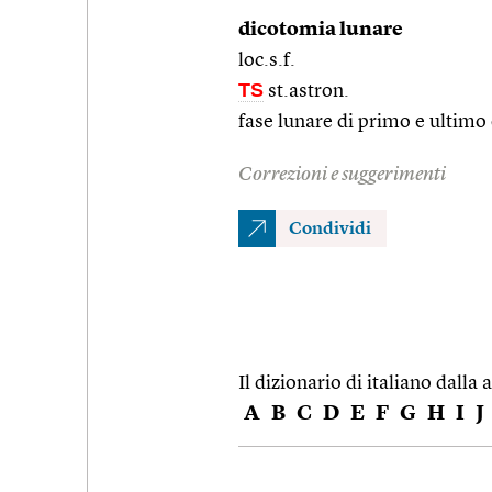
dicotomia lunare
loc.s.f.
TS
st.astron.
fase lunare di primo e ultimo
Correzioni e suggerimenti
Condividi
Il dizionario di italiano dalla a
A
B
C
D
E
F
G
H
I
J