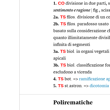
1.
CO
divisione in due parti, 
sentimento e ragione
|
fig., scis
2a.
TS
filos. divisione di un c
2b.
TS
filos. paradosso usato
basato sulla considerazione ch
quanto illimitatamente divisib
infinita di segmenti
3a.
TS
biol. in organi vegetal
apicali
3b.
TS
biol. classificazione fo
escludono a vicenda
4.
TS
bot. =>
ramificazione ap
5.
TS
st.astron. =>
dicotomia
Polirematiche