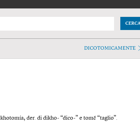
CERC
DICOTOMICAMENTE
 dikhotomía, der. di dikho- “dico-” e tomḗ “taglio”.