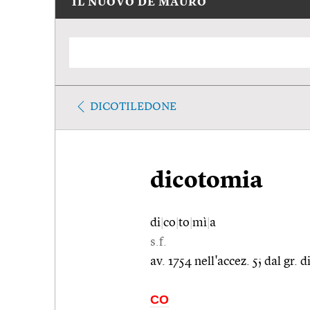
IL NUOVO DE MAURO
DICOTILEDONE
dicotomia
di
|
co
|
to
|
mì
|
a
s.f.
av. 1754 nell'accez. 5; dal gr.
CO