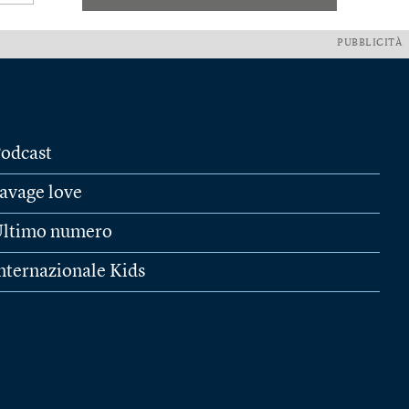
PUBBLICITÀ
odcast
avage love
ltimo numero
nternazionale Kids