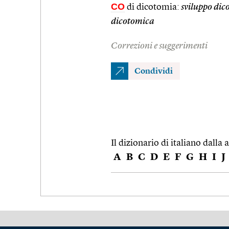
CO
di dicotomia:
sviluppo dic
dicotomica
Correzioni e suggerimenti
Condividi
Il dizionario di italiano dalla a
A
B
C
D
E
F
G
H
I
J