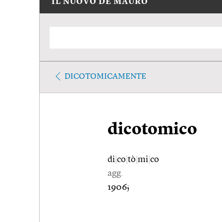
IL NUOVO DE MAURO
DICOTOMICAMENTE
dicotomico
di
|
co
|
tò
|
mi
|
co
agg.
1906;