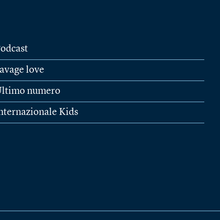
odcast
avage love
ltimo numero
nternazionale Kids