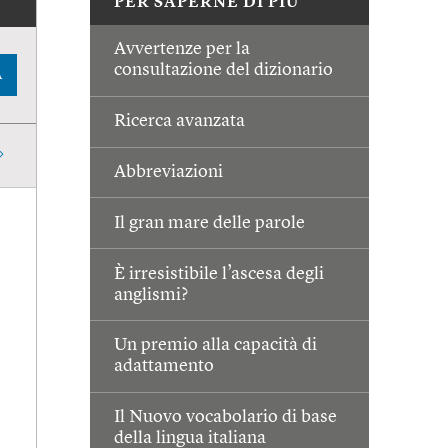
PER SAPERNE DI PIÙ
Avvertenze per la
consultazione del dizionario
A
Ricerca avanzata
Abbreviazioni
Il gran mare delle parole
È irresistibile l’ascesa degli
anglismi?
Un premio alla capacità di
adattamento
Il Nuovo vocabolario di base
della lingua italiana