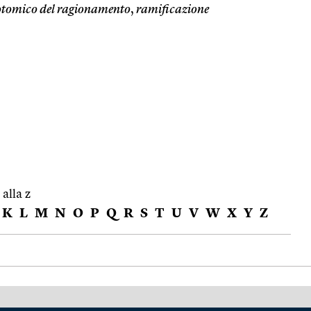
otomico del ragionamento
,
ramificazione
 alla z
K
L
M
N
O
P
Q
R
S
T
U
V
W
X
Y
Z