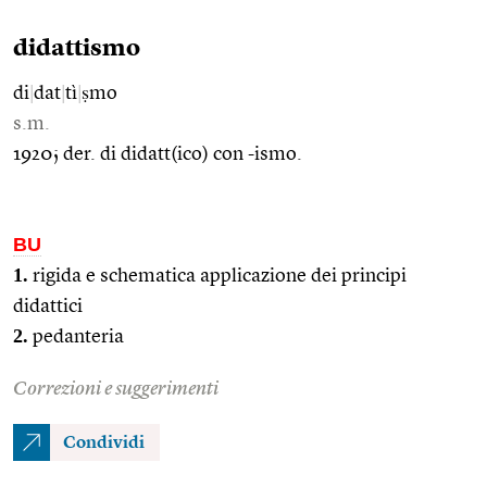
didattismo
di
|
dat
|
tì
|
ṣmo
s.m.
1920; der. di didatt(ico) con -ismo.
BU
1.
rigida e schematica applicazione dei principi
didattici
2.
pedanteria
Correzioni e suggerimenti
Condividi