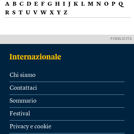
A
B
C
D
E
F
G
H
I
J
K
L
M
N
O
P
Q
R
S
T
U
V
W
X
Y
Z
PUBBLICITÀ
Chi siamo
Contattaci
Sommario
Festival
Privacy e cookie