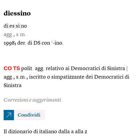
diessino
di
|
es
|
sì
|
no
agg., s.m.
1
1998; der. di DS con
-ino.
CO
TS
polit. agg. relativo ai Democratici di Sinistra
|
agg., s.m., iscritto o simpatizzante dei Democratici di
Sinistra
Correzioni e suggerimenti
Condividi
Il dizionario di italiano dalla a alla z