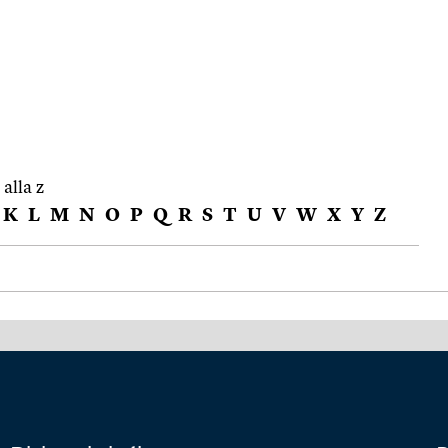
 alla z
K
L
M
N
O
P
Q
R
S
T
U
V
W
X
Y
Z