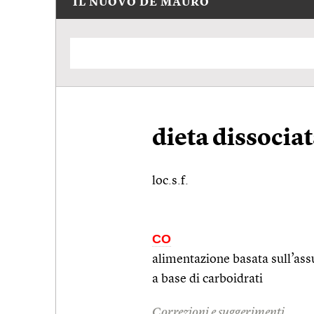
IL NUOVO DE MAURO
dieta dissocia
loc.s.f.
CO
alimentazione basata sull’assun
a base di carboidrati
Correzioni e suggerimenti