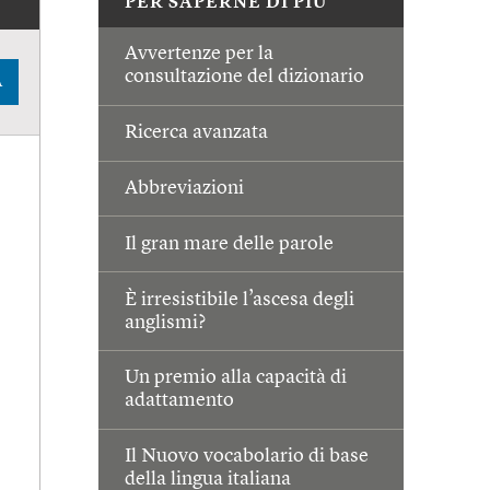
PER SAPERNE DI PIÙ
Avvertenze per la
consultazione del dizionario
A
Ricerca avanzata
Abbreviazioni
Il gran mare delle parole
È irresistibile l’ascesa degli
anglismi?
Un premio alla capacità di
adattamento
Il Nuovo vocabolario di base
della lingua italiana