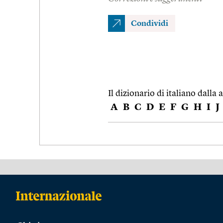
Condividi
Il dizionario di italiano dalla a
A
B
C
D
E
F
G
H
I
J