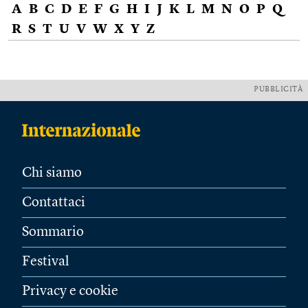
A
B
C
D
E
F
G
H
I
J
K
L
M
N
O
P
Q
R
S
T
U
V
W
X
Y
Z
PUBBLICITÀ
Chi siamo
Contattaci
Sommario
Festival
Privacy e cookie