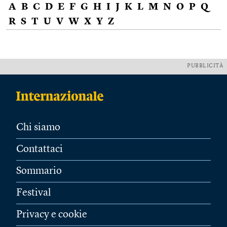
A
B
C
D
E
F
G
H
I
J
K
L
M
N
O
P
Q
R
S
T
U
V
W
X
Y
Z
PUBBLICITÀ
Chi siamo
Contattaci
Sommario
Festival
Privacy e cookie