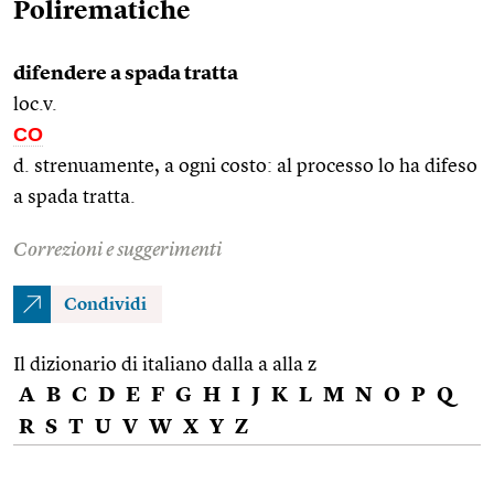
Polirematiche
difendere a spada tratta
loc.v.
CO
d. strenuamente, a ogni costo: al processo lo ha difeso
a spada tratta.
Correzioni e suggerimenti
Condividi
Il dizionario di italiano dalla a alla z
A
B
C
D
E
F
G
H
I
J
K
L
M
N
O
P
Q
R
S
T
U
V
W
X
Y
Z