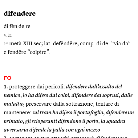
difendere
di
|
fèn
|
de
|
re
v.tr.
1ª metà XIII sec; lat. defĕndĕre, comp. di de- “via da”
e fendĕre “colpire”.
FO
1.
proteggere dai pericoli:
difendere dall’assalto del
nemico
,
lo ha difeso dai colpi
,
difendere dai soprusi
,
dalle
malattie
; preservare dalla sottrazione, tentare di
mantenere:
sul tram ho difeso il portafoglio
,
difendere un
primato
,
gli scioperanti difendono il posto
,
la squadra
avversaria difende la palla con ogni mezzo