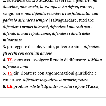
2.
sostenere contro attacchi avversari:
difendere una
dottrina
,
una teoria
,
la stampa lo ha difeso
; estens.,
scagionare:
non difendere sempre il tuo fidanzato!
,
suo
padre lo difendeva sempre
|
salvaguardare, tutelare:
difendere i propri interessi
,
difendere l’onore di qcn.
,
difendo la mia reputazione
,
difendere i diritti delle
minoranze
3.
proteggere da sole, vento, polvere e sim.:
difendere
gli occhi con occhiali da sole
4.
TS
sport ass.: svolgere il ruolo di difensore:
il Milan
difende a zona
5.
TS
dir. ribattere con argomentazioni giuridiche e
con prove:
difendere in giudizio le proprie pretese
6.
LE
proibire:
- Io te ’l difenderò - colui rispose
(Tasso)