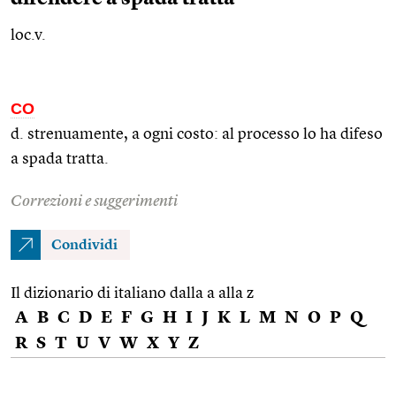
loc.v.
CO
d. strenuamente, a ogni costo: al processo lo ha difeso
a spada tratta.
Correzioni e suggerimenti
Condividi
Il dizionario di italiano dalla a alla z
A
B
C
D
E
F
G
H
I
J
K
L
M
N
O
P
Q
R
S
T
U
V
W
X
Y
Z