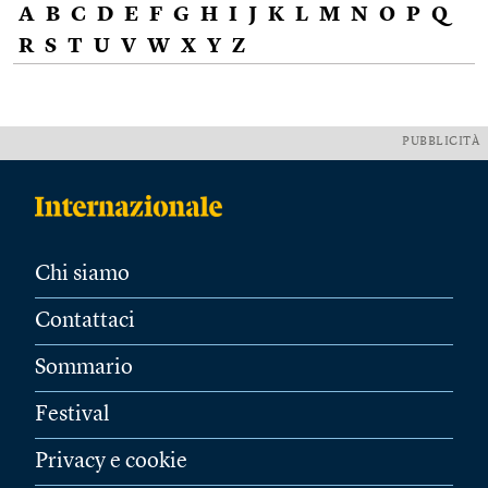
A
B
C
D
E
F
G
H
I
J
K
L
M
N
O
P
Q
R
S
T
U
V
W
X
Y
Z
PUBBLICITÀ
Chi siamo
Contattaci
Sommario
Festival
Privacy e cookie