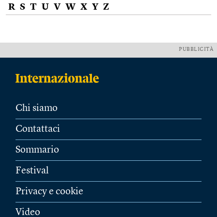
R
S
T
U
V
W
X
Y
Z
PUBBLICITÀ
Chi siamo
Contattaci
Sommario
Festival
Privacy e cookie
Video