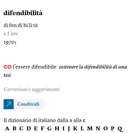
difendibilità
di
|
fen
|
di
|
bi
|
li
|
tà
s.f.inv.
1970;
CO
l’essere difendibile:
sostenere la difendibilità di una
tesi
Correzioni e suggerimenti
Condividi
Il dizionario di italiano dalla a alla z
A
B
C
D
E
F
G
H
I
J
K
L
M
N
O
P
Q