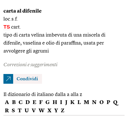
carta al difenile
loc.s.f.
TS
cart.
tipo di carta velina imbevuta di una miscela di
difenile, vaselina e olio di paraffina, usata per
avvolgere gli agrumi
Correzioni e suggerimenti
Condividi
Il dizionario di italiano dalla a alla z
A
B
C
D
E
F
G
H
I
J
K
L
M
N
O
P
Q
R
S
T
U
V
W
X
Y
Z