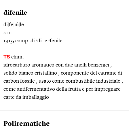
difenile
di
|
fe
|
nì
|
le
s.m.
2
1
1913; comp. di
di- e
fenile.
TS
chim.
idrocarburo aromatico con due anelli benzenici ,
solido bianco cristallino , componente del catrame di
carbon fossile , usato come combustibile industriale ,
come antifermentativo della frutta e per impregnare
carte da imballaggio
Polirematiche