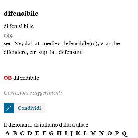
difensibile
di
|
fen
|
sì
|
bi
|
le
agg.
sec. XV; dal lat. mediev. defensĭbĭle(m), v. anche
difendere, cfr. sup. lat. defensum.
OB
difendibile
Correzioni e suggerimenti
Condividi
Il dizionario di italiano dalla a alla z
A
B
C
D
E
F
G
H
I
J
K
L
M
N
O
P
Q