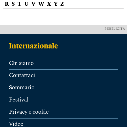
R
S
T
U
V
W
X
Y
Z
PUBBLICITÀ
Chi siamo
Contattaci
Sommario
Festival
Privacy e cookie
Video