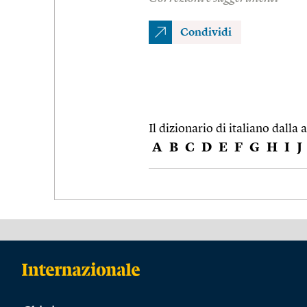
Condividi
Il dizionario di italiano dalla a
A
B
C
D
E
F
G
H
I
J