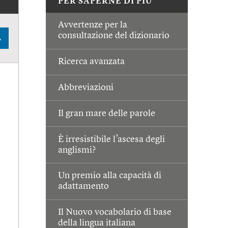
PER SAPERNE DI PIÙ
Avvertenze per la
consultazione del dizionario
A
Ricerca avanzata
Abbreviazioni
Il gran mare delle parole
È irresistibile l’ascesa degli
anglismi?
Un premio alla capacità di
adattamento
Il Nuovo vocabolario di base
della lingua italiana