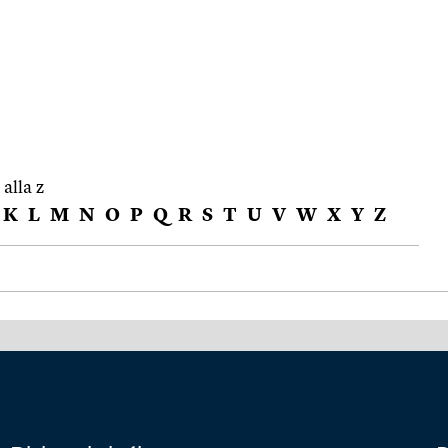
 alla z
K
L
M
N
O
P
Q
R
S
T
U
V
W
X
Y
Z