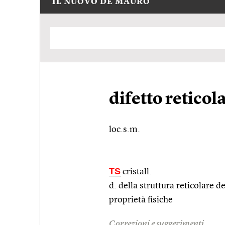
IL NUOVO DE MAURO
difetto reticol
loc.s.m.
TS
cristall.
d. della struttura reticolare d
proprietà fisiche
Correzioni e suggerimenti