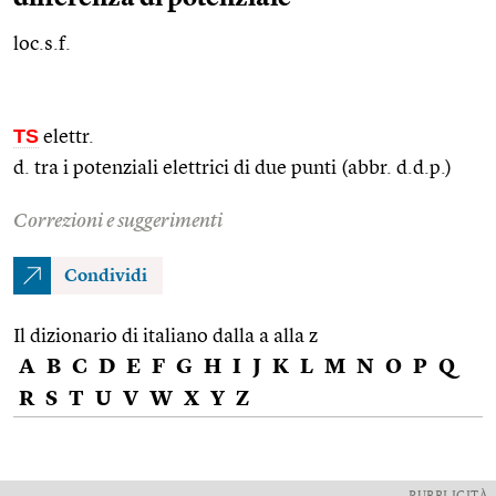
loc.s.f.
TS
elettr.
d. tra i potenziali elettrici di due punti (abbr. d.d.p.)
Correzioni e suggerimenti
Condividi
Il dizionario di italiano dalla a alla z
A
B
C
D
E
F
G
H
I
J
K
L
M
N
O
P
Q
R
S
T
U
V
W
X
Y
Z