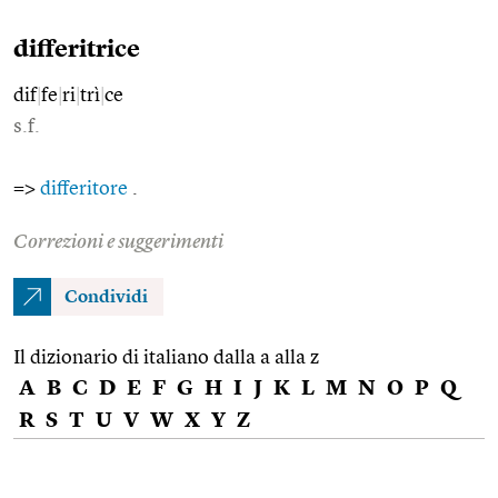
differitrice
dif
|
fe
|
ri
|
trì
|
ce
s.f.
=>
differitore
.
Correzioni e suggerimenti
Condividi
Il dizionario di italiano dalla a alla z
A
B
C
D
E
F
G
H
I
J
K
L
M
N
O
P
Q
R
S
T
U
V
W
X
Y
Z