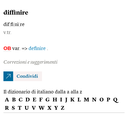
diffinire
dif
|
fi
|
nì
|
re
v.tr.
OB
var. =>
definire
.
Correzioni e suggerimenti
Condividi
Il dizionario di italiano dalla a alla z
A
B
C
D
E
F
G
H
I
J
K
L
M
N
O
P
Q
R
S
T
U
V
W
X
Y
Z